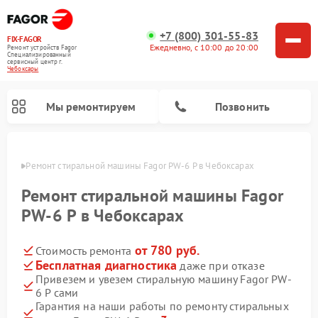
+7 (800) 301-55-83
FIX-FAGOR
Ежедневно, с 10:00 до 20:00
Ремонт устройств Fagor
Специализированный
cервисный центр г.
Чебоксары
Мы ремонтируем
Позвонить
сарах
Ремонт стиральной машины Fagor PW-6 P в Чебоксарах
Ремонт стиральной машины Fagor
PW-6 P в Чебоксарах
от 780 руб.
Стоимость ремонта
Ремонт варочных панелей Fagor
Ремонт посудомоечных машин Fagor
Ремонт микроволновых печей Fagor
Бесплатная диагностика
даже при отказе
Привезем и увезем стиральную машину Fagor PW-
6 P сами
Гарантия на наши работы по ремонту стиральных