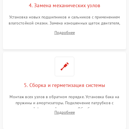
4. Замена механических узлов
Установка новых подшипников и сальников с применением
влагостойкой смазки. Замена изношенных щеток двигателя,
порванного ремня привода, неисправного сливного насоса
Подробнее
или поврежденной резиновой манжеты.
5. Сборка и герметизация системы
Монтаж всех узлов в обратном порядке. Установка бака на
пружины и амортизаторы. Подключение патрубков с
надежной фиксацией хомутами. Обработка стыков
Подробнее
герметиком для предотвращения возможных протечек воды.