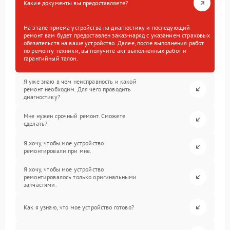
Какие документы вы предоставляете?
На этапе приема устройства на диагностику и последующий
ремонт вам будет предоставлен заказ-наряд с указанием страховых
обязательств на ваше устройство. Далее, после выполнения работ
по ремонту техники, вы получите акт выполненных работ и
гарантийный талон.
Я уже знаю в чем неисправность и какой
ремонт необходим. Для чего проводить
диагностику?
Мне нужен срочный ремонт. Сможете
сделать?
Я хочу, чтобы мое устройство
ремонтировали при мне.
Я хочу, чтобы мое устройство
ремонтировалось только оригинальными
запчастями.
Как я узнаю, что мое устройство готово?