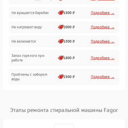
Не вращается барабан
1500 ₽
Подробнее →
Слив
Не нагревает воду
2000 ₽
Подробнее →
Программное обеспечение
Не включается
1500 ₽
Подробнее →
Запах горелого при
1800 ₽
Подробнее →
работе
Проблемы с набором
2500 ₽
Подробнее →
воды
Замена ТЭНа
2200 ₽
Подробнее →
Замена платы управления
2200 ₽
Подробнее →
Этапы ремонта стиральной машины Fagor