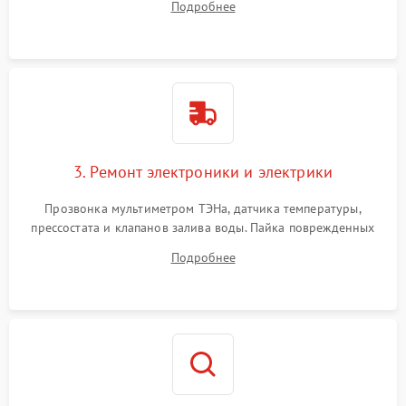
Подробнее
крестовины на износ, а манжеты люка на разрывы.
3. Ремонт электроники и электрики
Прозвонка мультиметром ТЭНа, датчика температуры,
прессостата и клапанов залива воды. Пайка поврежденных
дорожек или замена симисторов на плате управления.
Подробнее
Восстановление целостности проводки и контактов.