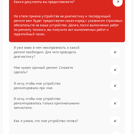
Какие документы вы предоставляете?
На этапе приема устройства на диагностику и последующий
ремонт вам будет предоставлен заказ-наряд с указанием страховых
обязательств на ваше устройство. Далее, после выполнения работ
по ремонту техники, вы получите акт выполненных работ и
гарантийный талон.
Я уже знаю в чем неисправность и какой
ремонт необходим. Для чего проводить
диагностику?
Мне нужен срочный ремонт. Сможете
сделать?
Я хочу, чтобы мое устройство
ремонтировали при мне.
Я хочу, чтобы мое устройство
ремонтировалось только оригинальными
запчастями.
Как я узнаю, что мое устройство готово?