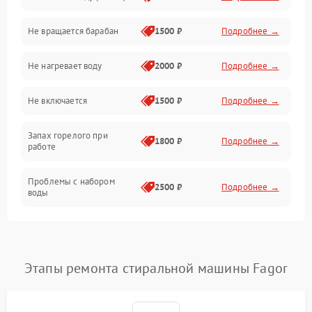
Не вращается барабан
1500 ₽
Подробнее →
Слив
Не нагревает воду
2000 ₽
Подробнее →
Программное обеспечение
Не включается
1500 ₽
Подробнее →
Запах горелого при
1800 ₽
Подробнее →
работе
Проблемы с набором
2500 ₽
Подробнее →
воды
Замена ТЭНа
2200 ₽
Подробнее →
Замена платы управления
2200 ₽
Подробнее →
Этапы ремонта стиральной машины Fagor