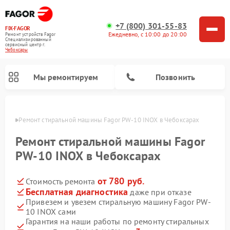
+7 (800) 301-55-83
FIX-FAGOR
Ежедневно, с 10:00 до 20:00
Ремонт устройств Fagor
Специализированный
cервисный центр г.
Чебоксары
Мы ремонтируем
Позвонить
сарах
Ремонт стиральной машины Fagor PW-10 INOX в Чебоксарах
Ремонт стиральной машины Fagor
PW-10 INOX в Чебоксарах
от 780 руб.
Стоимость ремонта
Ремонт варочных панелей Fagor
Ремонт посудомоечных машин Fagor
Ремонт микроволновых печей Fagor
Бесплатная диагностика
даже при отказе
Привезем и увезем стиральную машину Fagor PW-
10 INOX сами
Гарантия на наши работы по ремонту стиральных