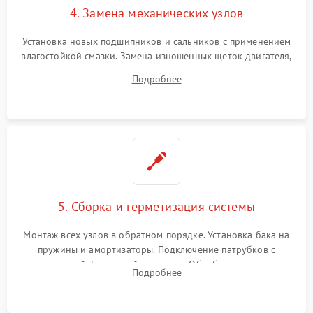
4. Замена механических узлов
Установка новых подшипников и сальников с применением
влагостойкой смазки. Замена изношенных щеток двигателя,
порванного ремня привода, неисправного сливного насоса
Подробнее
или поврежденной резиновой манжеты.
5. Сборка и герметизация системы
Монтаж всех узлов в обратном порядке. Установка бака на
пружины и амортизаторы. Подключение патрубков с
надежной фиксацией хомутами. Обработка стыков
Подробнее
герметиком для предотвращения возможных протечек воды.