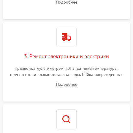
Подробнее
крестовины на износ, а манжеты люка на разрывы.
3. Ремонт электроники и электрики
Прозвонка мультиметром ТЭНа, датчика температуры,
прессостата и клапанов залива воды. Пайка поврежденных
дорожек или замена симисторов на плате управления.
Подробнее
Восстановление целостности проводки и контактов.