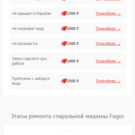
Не вращается барабан
1500 ₽
Подробнее →
Слив
Не нагревает воду
2000 ₽
Подробнее →
Программное обеспечение
Не включается
1500 ₽
Подробнее →
Запах горелого при
1800 ₽
Подробнее →
работе
Проблемы с набором
2500 ₽
Подробнее →
воды
Замена ТЭНа
2200 ₽
Подробнее →
Замена платы управления
2200 ₽
Подробнее →
Этапы ремонта стиральной машины Fagor