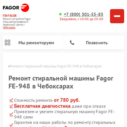
+7 (800) 301-55-83
FIX-FAGOR
Ежедневно, с 10:00 до 20:00
Ремонт устройств Fagor
Специализированный
cервисный центр г.
Чебоксары
Мы ремонтируем
Позвонить
сарах
Ремонт стиральной машины Fagor FE-948 в Чебоксарах
Ремонт стиральной машины Fagor
FE-948 в Чебоксарах
от 780 руб.
Стоимость ремонта
Ремонт варочных панелей Fagor
Ремонт посудомоечных машин Fagor
Ремонт микроволновых печей Fagor
Бесплатная диагностика
даже при отказе
Привезем и увезем стиральную машину Fagor FE-
948 сами
Гарантия на наши работы по ремонту стиральных