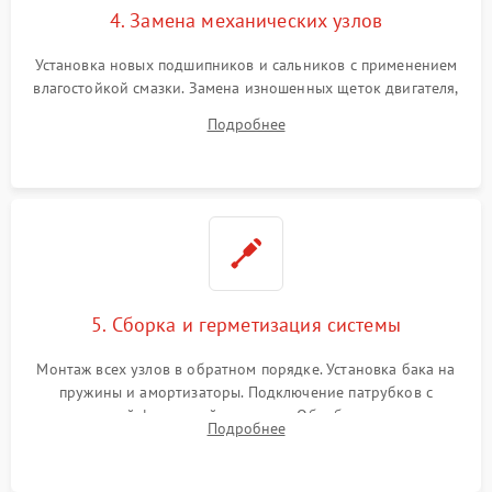
4. Замена механических узлов
Установка новых подшипников и сальников с применением
влагостойкой смазки. Замена изношенных щеток двигателя,
порванного ремня привода, неисправного сливного насоса
Подробнее
или поврежденной резиновой манжеты.
5. Сборка и герметизация системы
Монтаж всех узлов в обратном порядке. Установка бака на
пружины и амортизаторы. Подключение патрубков с
надежной фиксацией хомутами. Обработка стыков
Подробнее
герметиком для предотвращения возможных протечек воды.