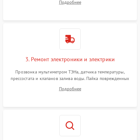
Подробнее
крестовины на износ, а манжеты люка на разрывы.
3. Ремонт электроники и электрики
Прозвонка мультиметром ТЭНа, датчика температуры,
прессостата и клапанов залива воды. Пайка поврежденных
дорожек или замена симисторов на плате управления.
Подробнее
Восстановление целостности проводки и контактов.