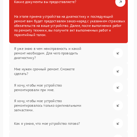
Какие документы вы предоставляете?
На этапе приема устройства на диагностику и последующий
ремонт вам будет предоставлен заказ-наряд с указанием страховых
обязательств на ваше устройство. Далее, после выполнения работ
по ремонту техники, вы получите акт выполненных работ и
гарантийный талон.
Я уже знаю в чем неисправность и какой
ремонт необходим. Для чего проводить
диагностику?
Мне нужен срочный ремонт. Сможете
сделать?
Я хочу, чтобы мое устройство
ремонтировали при мне.
Я хочу, чтобы мое устройство
ремонтировалось только оригинальными
запчастями.
Как я узнаю, что мое устройство готово?