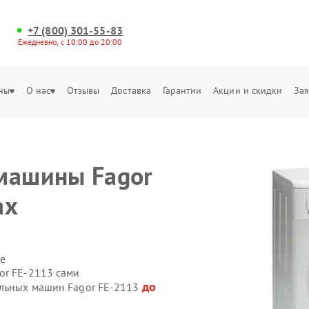
+7 (800) 301-55-83
Ежедневно, с 10:00 до 20:00
ны
О нас
Отзывы
Доставка
Гарантии
Акции и скидки
Зая
х
машины Fagor
ах
е
or FE-2113 сами
до
альных машин Fagor FE-2113