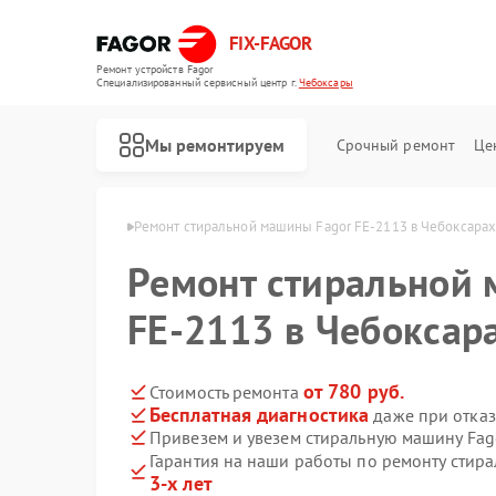
FIX-FAGOR
Ремонт устройств Fagor
Специализированный cервисный центр г.
Чебоксары
Мы ремонтируем
Срочный ремонт
Це
Fagor в Чебоксарах
Ремонт стиральной машины Fagor FE-2113 в Чебоксара
Ремонт стиральной 
FE-2113 в Чебоксар
от 780 руб.
Стоимость ремонта
Бесплатная диагностика
даже при отказ
Ремонт посудомоечных машин Fagor
Ремонт духовых шкафов Fagor
Ремонт микроволновых печей Fagor
Ремонт варочных панелей Fagor
Ремонт водонагревателей Fagor
Привезем и увезем стиральную машину Fag
Гарантия на наши работы по ремонту стир
3-х лет