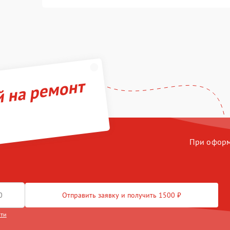
й на ремонт
При оформл
Отправить заявку и получить 1500 ₽
сти