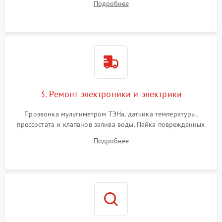
Подробнее
крестовины на износ, а манжеты люка на разрывы.
3. Ремонт электроники и электрики
Прозвонка мультиметром ТЭНа, датчика температуры,
прессостата и клапанов залива воды. Пайка поврежденных
дорожек или замена симисторов на плате управления.
Подробнее
Восстановление целостности проводки и контактов.