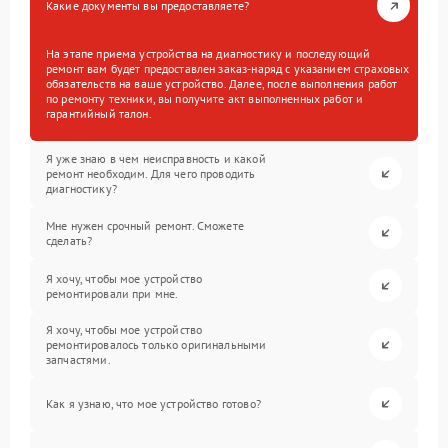
Какие документы вы предоставляете?
На этапе приема устройства на диагностику и последующий
ремонт вам будет предоставлен заказ-наряд с указанием страховых
обязательств на ваше устройство. Далее, после выполнения работ
по ремонту техники, вы получите акт выполненных работ и
гарантийный талон.
Я уже знаю в чем неисправность и какой
ремонт необходим. Для чего проводить
диагностику?
Мне нужен срочный ремонт. Сможете
сделать?
Я хочу, чтобы мое устройство
ремонтировали при мне.
Я хочу, чтобы мое устройство
ремонтировалось только оригинальными
запчастями.
Как я узнаю, что мое устройство готово?