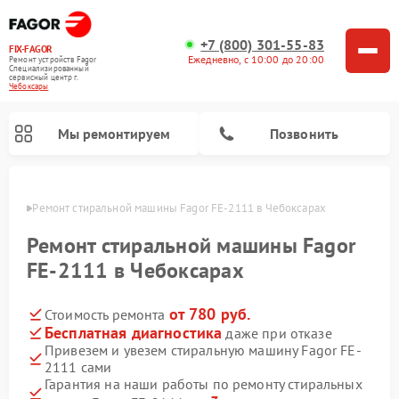
+7 (800) 301-55-83
FIX-FAGOR
Ежедневно, с 10:00 до 20:00
Ремонт устройств Fagor
Специализированный
cервисный центр г.
Чебоксары
Мы ремонтируем
Позвонить
сарах
Ремонт стиральной машины Fagor FE-2111 в Чебоксарах
Ремонт стиральной машины Fagor
FE-2111 в Чебоксарах
от 780 руб.
Стоимость ремонта
Ремонт варочных панелей Fagor
Ремонт посудомоечных машин Fagor
Ремонт микроволновых печей Fagor
Бесплатная диагностика
даже при отказе
Привезем и увезем стиральную машину Fagor FE-
2111 сами
Гарантия на наши работы по ремонту стиральных