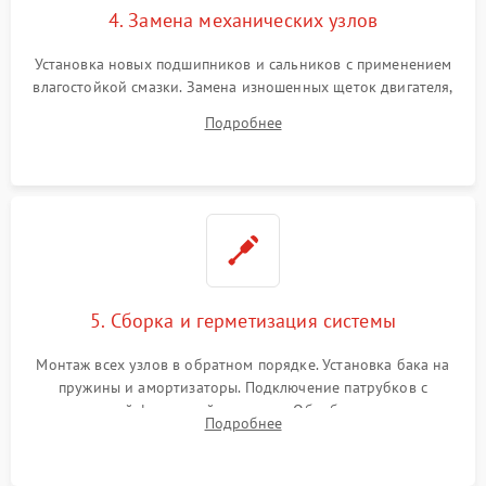
4. Замена механических узлов
Установка новых подшипников и сальников с применением
влагостойкой смазки. Замена изношенных щеток двигателя,
порванного ремня привода, неисправного сливного насоса
Подробнее
или поврежденной резиновой манжеты.
5. Сборка и герметизация системы
Монтаж всех узлов в обратном порядке. Установка бака на
пружины и амортизаторы. Подключение патрубков с
надежной фиксацией хомутами. Обработка стыков
Подробнее
герметиком для предотвращения возможных протечек воды.