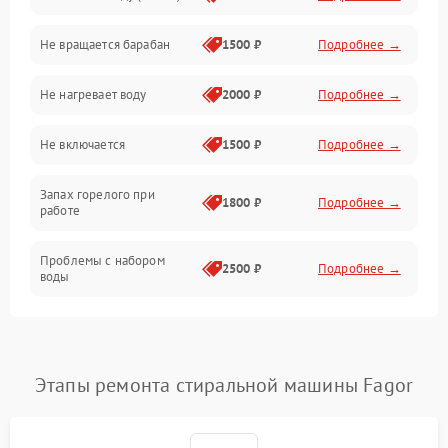
Не вращается барабан
1500 ₽
Подробнее →
Слив
Не нагревает воду
2000 ₽
Подробнее →
Программное обеспечение
Не включается
1500 ₽
Подробнее →
Запах горелого при
1800 ₽
Подробнее →
работе
Проблемы с набором
2500 ₽
Подробнее →
воды
Замена ТЭНа
2200 ₽
Подробнее →
Замена платы управления
2200 ₽
Подробнее →
Этапы ремонта стиральной машины Fagor