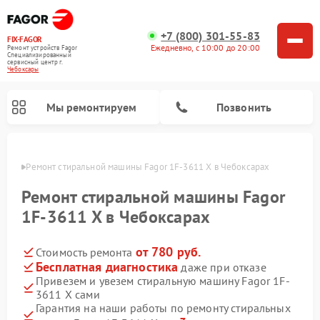
+7 (800) 301-55-83
FIX-FAGOR
Ежедневно, с 10:00 до 20:00
Ремонт устройств Fagor
Специализированный
cервисный центр г.
Чебоксары
Мы ремонтируем
Позвонить
сарах
Ремонт стиральной машины Fagor 1F-3611 X в Чебоксарах
Ремонт стиральной машины Fagor
1F-3611 X в Чебоксарах
от 780 руб.
Стоимость ремонта
Ремонт варочных панелей Fagor
Ремонт посудомоечных машин Fagor
Ремонт микроволновых печей Fagor
Бесплатная диагностика
даже при отказе
Привезем и увезем стиральную машину Fagor 1F-
3611 X сами
Гарантия на наши работы по ремонту стиральных