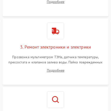
Подробнее
крестовины на износ, а манжеты люка на разрывы.
3. Ремонт электроники и электрики
Прозвонка мультиметром ТЭНа, датчика температуры,
прессостата и клапанов залива воды. Пайка поврежденных
дорожек или замена симисторов на плате управления.
Подробнее
Восстановление целостности проводки и контактов.