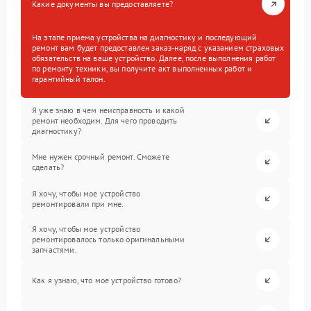
Какие документы вы предоставляете?
На этапе приема устройства на диагностику и последующий
ремонт вам будет предоставлен заказ-наряд с указанием страховых
обязательств на ваше устройство. Далее, после выполнения работ
по ремонту техники, вы получите акт выполненных работ и
гарантийный талон.
Я уже знаю в чем неисправность и какой
ремонт необходим. Для чего проводить
диагностику?
Мне нужен срочный ремонт. Сможете
сделать?
Я хочу, чтобы мое устройство
ремонтировали при мне.
Я хочу, чтобы мое устройство
ремонтировалось только оригинальными
запчастями.
Как я узнаю, что мое устройство готово?