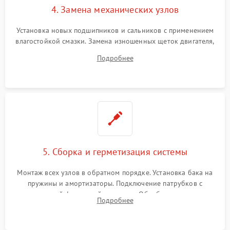
4. Замена механических узлов
Установка новых подшипников и сальников с применением
влагостойкой смазки. Замена изношенных щеток двигателя,
порванного ремня привода, неисправного сливного насоса
Подробнее
или поврежденной резиновой манжеты.
5. Сборка и герметизация системы
Монтаж всех узлов в обратном порядке. Установка бака на
пружины и амортизаторы. Подключение патрубков с
надежной фиксацией хомутами. Обработка стыков
Подробнее
герметиком для предотвращения возможных протечек воды.