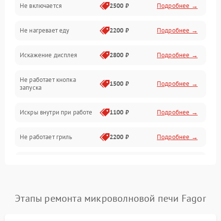
Не включается
2500 ₽
Подробнее →
Механика и внутренние элементы
Не нагревает еду
2200 ₽
Подробнее →
Механические повреждения
Искажение дисплея
2800 ₽
Подробнее →
Питание и запуск
Не работает кнопка
Нагрев и приготовление
1500 ₽
Подробнее →
запуска
Программное обеспечение
Искры внутри при работе
1100 ₽
Подробнее →
Не работает гриль
2200 ₽
Подробнее →
Перегрев или отключение
2400 ₽
Подробнее →
во время работы
Появление запаха гари
2400 ₽
Подробнее →
Этапы ремонта микроволновой печи Fagor
Проблемы с вентилятором
2000 ₽
Подробнее →