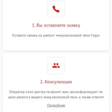
Поломка системы
2200 ₽
Подробнее →
охлаждения
1. Вы оставляете заявку
Не работают сенсорные
2400 ₽
Подробнее →
кнопки
Оставьте заявку на ремонт микроволновой печи Fagor
Не горит подсветка
2000 ₽
Подробнее →
Сломался трансформатор
1000 ₽
Подробнее →
2. Консультация
Оператор колл центра позвонит вам, проинформирует по
цене ремонта вашего микроволновой печи а также ответит
на все ваши вопросы.
Подробнее