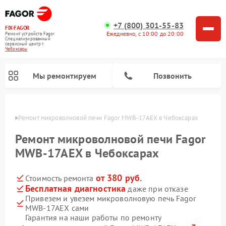
+7 (800) 301-55-83
FIX-FAGOR
Ежедневно, с 10:00 до 20:00
Ремонт устройств Fagor
Специализированный
cервисный центр г.
Чебоксары
Мы ремонтируем
Позвонить
сарах
Ремонт микроволновой печи Fagor MWB-17AEX в Чебоксарах
Ремонт микроволновой печи Fagor
MWB-17AEX в Чебоксарах
от 380 руб.
Стоимость ремонта
Ремонт стиральных машин Fagor
Ремонт посудомоечных машин Fagor
Ремонт варочных панелей Fagor
Бесплатная диагностика
даже при отказе
Привезем и увезем микроволновую печь Fagor
MWB-17AEX сами
Гарантия на наши работы по ремонту