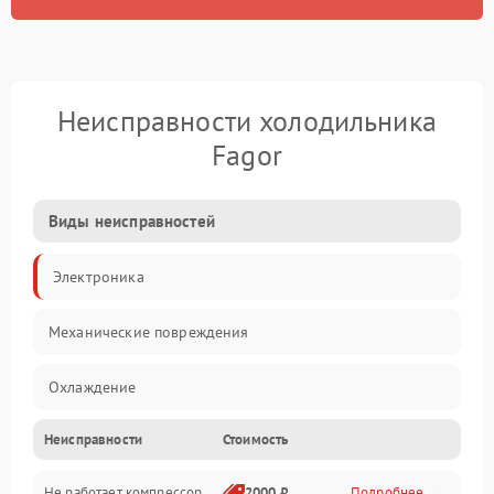
Неисправности холодильника
Fagor
Виды неисправностей
Электроника
Механические повреждения
Охлаждение
Неисправности
Стоимость
Механика
Не работает компрессор
2000 ₽
Подробнее →