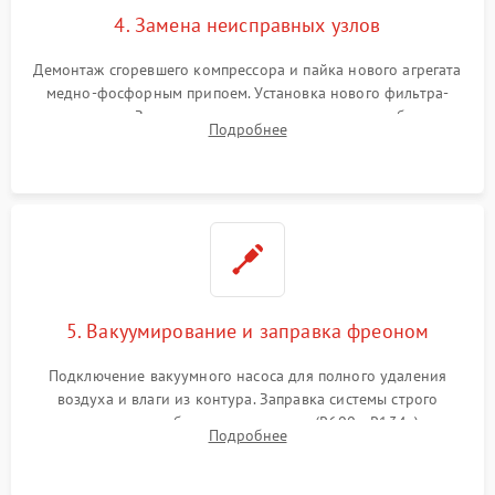
4. Замена неисправных узлов
Демонтаж сгоревшего компрессора и пайка нового агрегата
медно-фосфорным припоем. Установка нового фильтра-
осушителя. Замена изношенных вентиляторов обдува,
Подробнее
сломанных заслонок или поврежденных дверных петель.
5. Вакуумирование и заправка фреоном
Подключение вакуумного насоса для полного удаления
воздуха и влаги из контура. Заправка системы строго
дозированным объемом хладагента (R600a, R134a) по
Подробнее
электронным весам. Контроль рабочего давления в системе.