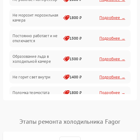
Электропитание
Не морозит морозильная
Дренаж
1800 ₽
Подробнее →
камера
Оттайка
Постоянно работает и не
1500 ₽
Подробнее →
отключается
Программное обеспечение
Образование льда в
1500 ₽
Подробнее →
холодильной камере
Не горит свет внутри
1400 ₽
Подробнее →
Поломка термостата
1800 ₽
Подробнее →
Не работает вентилятор
1800 ₽
Подробнее →
Этапы ремонта холодильника Fagor
Поломка системы No Frost
2600 ₽
Подробнее →
Образование конденсата