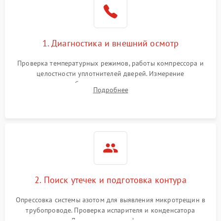
1800 ₽
Подробнее →
на стенках
Сбой в работе инвертора
2100 ₽
Подробнее →
1. Диагностика и внешний осмотр
Запах горелого при
2000 ₽
Подробнее →
Проверка температурных режимов, работы компрессора и
работе
целостности уплотнителей дверей. Измерение
сопротивления обмоток мотора, проверка термостата и
Не включается
Подробнее
1000 ₽
Подробнее →
считывание кодов ошибок с электронного дисплея.
холодильник
Проблемы с системой
автоматической
1800 ₽
Подробнее →
разморозки
2. Поиск утечек и подготовка контура
Опрессовка системы азотом для выявления микротрещин в
трубопроводе. Проверка испарителя и конденсатора
течеискателем. Демонтаж старого фильтра-осушителя и