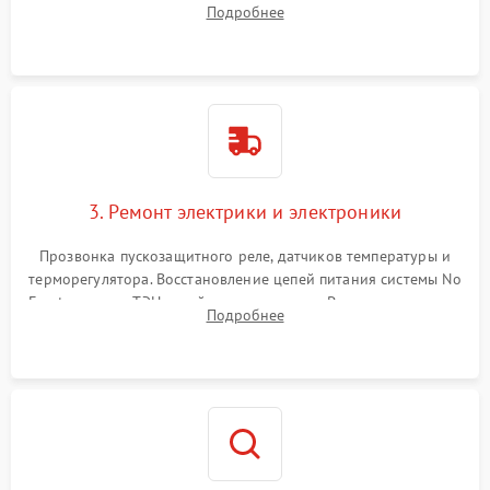
Подробнее
продувка капиллярной трубки для устранения засоров.
3. Ремонт электрики и электроники
Прозвонка пускозащитного реле, датчиков температуры и
терморегулятора. Восстановление цепей питания системы No
Frost, включая ТЭН оттайки и вентилятор. Ремонт или замена
Подробнее
платы управления при сбоях алгоритмов.