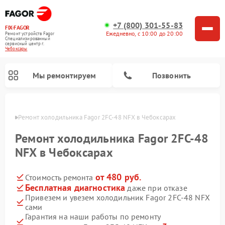
+7 (800) 301-55-83
FIX-FAGOR
Ежедневно, с 10:00 до 20:00
Ремонт устройств Fagor
Специализированный
cервисный центр г.
Чебоксары
Мы ремонтируем
Позвонить
сарах
Ремонт холодильника Fagor 2FC-48 NFX в Чебоксарах
Ремонт холодильника Fagor 2FC-48
NFX в Чебоксарах
от 480 руб.
Стоимость ремонта
Ремонт стиральных машин Fagor
Ремонт варочных панелей Fagor
Ремонт посудомоечных машин Fagor
Ремонт микроволновых печей Fagor
Бесплатная диагностика
даже при отказе
Привезем и увезем холодильник Fagor 2FC-48 NFX
сами
Гарантия на наши работы по ремонту