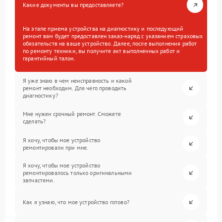
Какие документы вы предоставляете?
На этапе приема устройства на диагностику и последующий
ремонт вам будет предоставлен заказ-наряд с указанием страховых
обязательств на ваше устройство. Далее, после выполнения работ
по ремонту техники, вы получите акт выполненных работ и
гарантийный талон.
Я уже знаю в чем неисправность и какой
ремонт необходим. Для чего проводить
диагностику?
Мне нужен срочный ремонт. Сможете
сделать?
Я хочу, чтобы мое устройство
ремонтировали при мне.
Я хочу, чтобы мое устройство
ремонтировалось только оригинальными
запчастями.
Как я узнаю, что мое устройство готово?